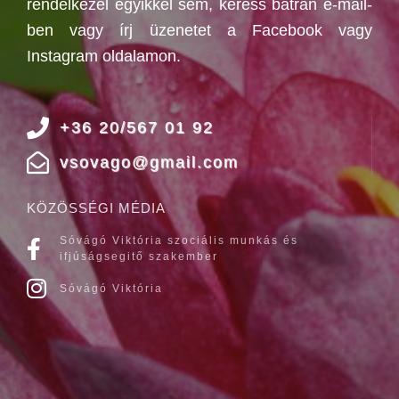
rendelkezel egyikkel sem, keress bátran e-mail-
ben vagy írj üzenetet a Facebook vagy
Instagram oldalamon.
+36 20/567 01 92
vsovago@gmail.com
KÖZÖSSÉGI MÉDIA
Sóvágó Viktória szociális munkás és
ifjúságsegitő szakember
Sóvágó Viktória