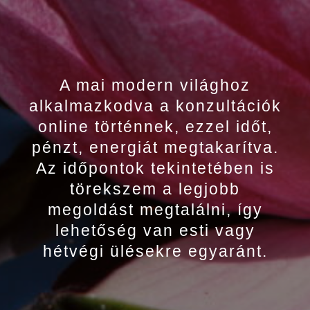
A mai modern világhoz
alkalmazkodva a konzultációk
online történnek, ezzel időt,
pénzt, energiát megtakarítva.
Az időpontok tekintetében is
törekszem a legjobb
megoldást megtalálni, így
lehetőség van esti vagy
hétvégi ülésekre egyaránt.